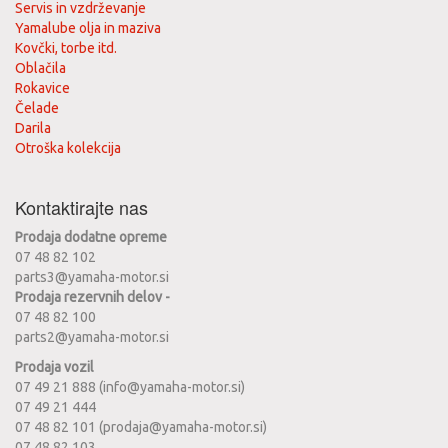
Servis in vzdrževanje
Yamalube olja in maziva
Kovčki, torbe itd.
Oblačila
Rokavice
Čelade
Darila
Otroška kolekcija
Kontaktirajte nas
Prodaja dodatne opreme
07 48 82 102
parts3@yamaha-motor.si
Prodaja rezervnih delov -
07 48 82 100
parts2@yamaha-motor.si
Prodaja vozil
07 49 21 888 (info@yamaha-motor.si)
07 49 21 444
07 48 82 101 (prodaja@yamaha-motor.si)
07 48 82 103