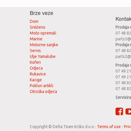
Brze veze
Kontak
Dom
Sniiženo
Prodaja
Moto opremali
07 48 8
Marine
parts3@
Motorne sanjke
Prodaja 
Servis
07 48 8
Ulje Yamalube
parts2@
Koferi
Prodaja 
Odjeća
07 49 21
Rukavice
07 49 2
Kacige
07 48 82
Poklon artikli
07 48 8
Otroška odjeća
Servisir
Copyright ©
Delta Team Krško d.o.o.
-
Terms of use
-
Priv