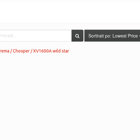
Sortirati po:
Lowest Price
ema / Chooper / XV1600A wild star