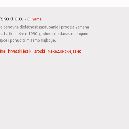
ško d.o.o.
-
O nama
 je osnovna djelatnost zastupanje i prodaja Yamaha
st tvrtke seže u 1990. godinu i do danas nastojimo
upce i ponuditi im samo najbolje.
ina
hrvatski jezik
srpski
македонски јазик