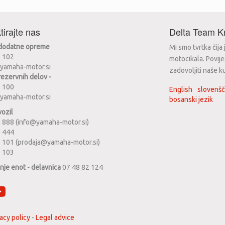
tirajte nas
Delta Team Kr
 dodatne opreme
Mi smo tvrtka čija
2 102
motocikala. Povije
yamaha-motor.si
zadovoljiti naše k
rezervnih delov -
2 100
English
slovenšč
yamaha-motor.si
bosanski jezik
vozil
 888 (info@yamaha-motor.si)
1 444
 101 (prodaja@yamaha-motor.si)
2 103
anje enot - delavnica
07 48 82 124
acy policy
-
Legal advice