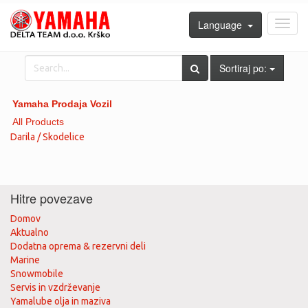
Language
Toggl
navig
Sortiraj po:
Yamaha Prodaja Vozil
All Products
Darila / Skodelice
Hitre povezave
Domov
Aktualno
Dodatna oprema & rezervni deli
Marine
Snowmobile
Servis in vzdrževanje
Yamalube olja in maziva