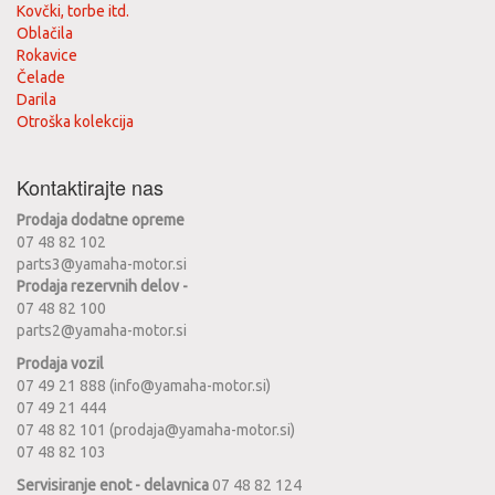
Kovčki, torbe itd.
Oblačila
Rokavice
Čelade
Darila
Otroška kolekcija
Kontaktirajte nas
Prodaja dodatne opreme
07 48 82 102
parts3@yamaha-motor.si
Prodaja rezervnih delov -
07 48 82 100
parts2@yamaha-motor.si
Prodaja vozil
07 49 21 888 (info@yamaha-motor.si)
07 49 21 444
07 48 82 101 (prodaja@yamaha-motor.si)
07 48 82 103
Servisiranje enot - delavnica
07 48 82 124