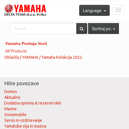
Language
Toggl
navig
Sortiraj po:
Yamaha Prodaja Vozil
All Products
Oblačila / YAMAHA / Yamaha Kolekcija 2022
Hitre povezave
Domov
Aktualno
Dodatna oprema & rezervni deli
Marine
Snowmobile
Servis in vzdrževanje
Yamalube olja in maziva