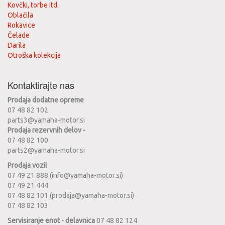
Kovčki, torbe itd.
Oblačila
Rokavice
Čelade
Darila
Otroška kolekcija
Kontaktirajte nas
Prodaja dodatne opreme
07 48 82 102
parts3@yamaha-motor.si
Prodaja rezervnih delov -
07 48 82 100
parts2@yamaha-motor.si
Prodaja vozil
07 49 21 888 (info@yamaha-motor.si)
07 49 21 444
07 48 82 101 (prodaja@yamaha-motor.si)
07 48 82 103
Servisiranje enot - delavnica
07 48 82 124