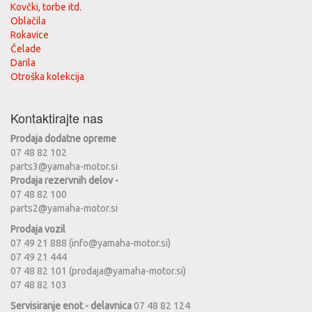
Kovčki, torbe itd.
Oblačila
Rokavice
Čelade
Darila
Otroška kolekcija
Kontaktirajte nas
Prodaja dodatne opreme
07 48 82 102
parts3@yamaha-motor.si
Prodaja rezervnih delov -
07 48 82 100
parts2@yamaha-motor.si
Prodaja vozil
07 49 21 888 (info@yamaha-motor.si)
07 49 21 444
07 48 82 101 (prodaja@yamaha-motor.si)
07 48 82 103
Servisiranje enot - delavnica
07 48 82 124