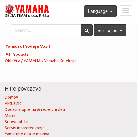
Language
Toggl
navig
Sortiraj po:
Yamaha Prodaja Vozil
All Products
Oblačila / YAMAHA / Yamaha Kolekcije
Hitre povezave
Domov
Aktualno
Dodatna oprema & rezervni deli
Marine
Snowmobile
Servis in vzdrževanje
Yamalube olja in maziva