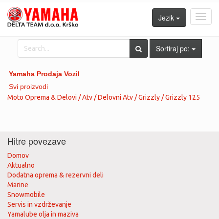
Jezik
Toggl
navig
Sortiraj po:
Yamaha Prodaja Vozil
Svi proizvodi
Moto Oprema & Delovi / Atv / Delovni Atv / Grizzly / Grizzly 125
Hitre povezave
Domov
Aktualno
Dodatna oprema & rezervni deli
Marine
Snowmobile
Servis in vzdrževanje
Yamalube olja in maziva