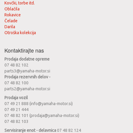
Kovčki, torbe itd.
Oblačila
Rokavice
Čelade
Darila
Otroška kolekcija
Kontaktirajte nas
Prodaja dodatne opreme
07 48 82 102
parts3@yamaha-motor.si
Prodaja rezervnih delov -
07 48 82 100
parts2@yamaha-motor.si
Prodaja vozil
07 49 21 888 (info@yamaha-motor.si)
07 49 21 444
07 48 82 101 (prodaja@yamaha-motor.si)
07 48 82 103
Servisiranje enot - delavnica
07 48 82 124